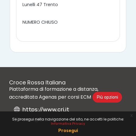
Lunelli 47 Trento
NUMERO CHIUSO
Croce Rossa Italiana
Piattaforma di formazione a distanza,
accreditata Agenas per corsi ECM
Più opzioni
https://www.cri.it
x
ecm@cri.it
Se prosegui nella navigazione del sito, ne accetti le politiche:
Informativa Privacy
Prosegui